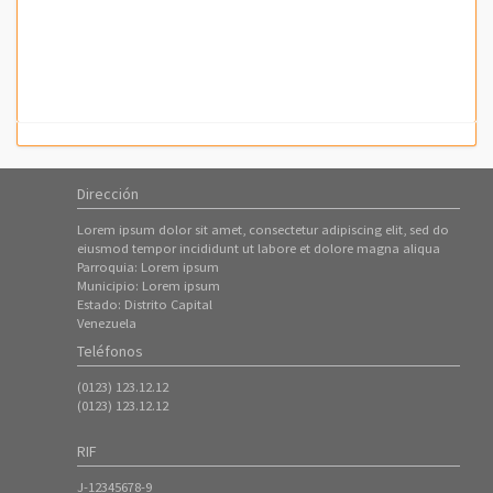
Dirección
Lorem ipsum dolor sit amet, consectetur adipiscing elit, sed do
eiusmod tempor incididunt ut labore et dolore magna aliqua
Parroquia: Lorem ipsum
Municipio: Lorem ipsum
Estado: Distrito Capital
Venezuela
Teléfonos
(0123) 123.12.12
(0123) 123.12.12
RIF
J-12345678-9