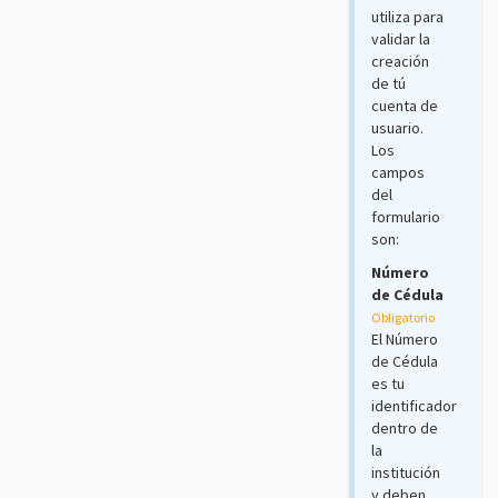
utiliza para
validar la
creación
de tú
cuenta de
usuario.
Los
campos
del
formulario
son:
Número
de Cédula
Obligatorio
El Número
de Cédula
es tu
identificador
dentro de
la
institución
y deben