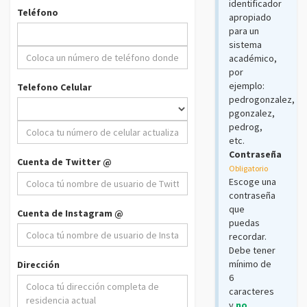
identificador
Teléfono
apropiado
para un
sistema
académico,
por
ejemplo:
Telefono Celular
pedrogonzalez,
pgonzalez,
pedrog,
etc.
Contraseña
Cuenta de Twitter @
Obligatorio
Escoge una
contraseña
que
Cuenta de Instagram @
puedas
recordar.
Debe tener
mínimo de
Dirección
6
caracteres
y
no