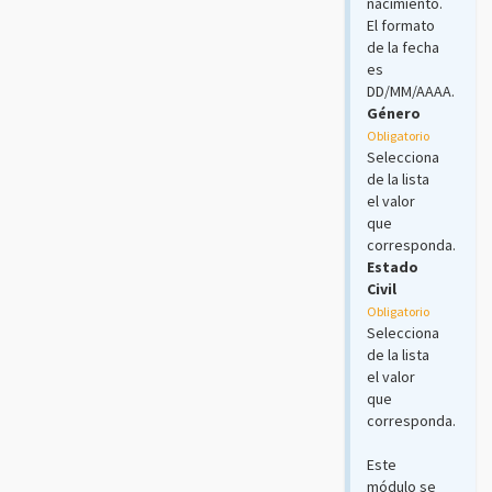
nacimiento.
El formato
de la fecha
es
DD/MM/AAAA.
Género
Obligatorio
Selecciona
de la lista
el valor
que
corresponda.
Estado
Civil
Obligatorio
Selecciona
de la lista
el valor
que
corresponda.
Este
módulo se