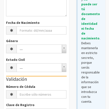
puede ser
tú
documento
de
Fecha de Nacimiento
identidad
ni fecha
de
nacimiento
.
Género
Debes
Género
mantenerla
---
en estricto
secreto,
Estado Civil
porque
Estado
serás
---
Civil
responsable
de la
Validación
información
Número de Cédula
que se
introduzca
con tu
cuenta.
Clave de Registro