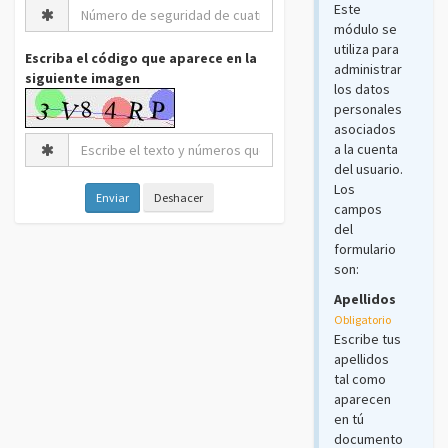
Este
módulo se
utiliza para
Escriba el código que aparece en la
administrar
siguiente imagen
los datos
personales
asociados
a la cuenta
del usuario.
Los
campos
del
formulario
son:
Apellidos
Obligatorio
Escribe tus
apellidos
tal como
aparecen
en tú
documento