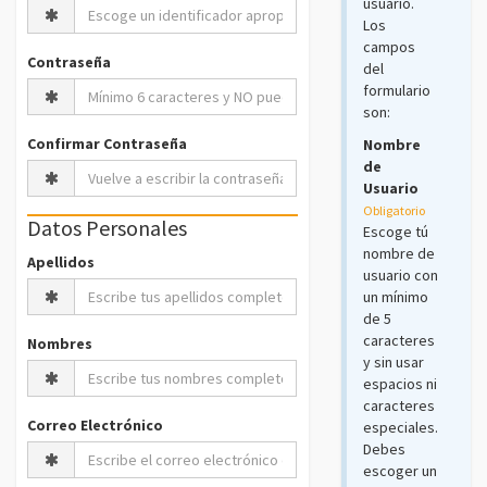
usuario.
Los
campos
Contraseña
del
formulario
son:
Confirmar Contraseña
Nombre
de
Usuario
Obligatorio
Datos Personales
Escoge tú
nombre de
Apellidos
usuario con
un mínimo
de 5
caracteres
Nombres
y sin usar
espacios ni
caracteres
Correo Electrónico
especiales.
Debes
escoger un